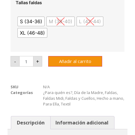
Tallas faldas
S (34-36)
M (38-40)
L (42-44)
XL (46-48)
-
+
Añadir al carrito
SKU
N/A
Categorías
¿Para quién es?
,
Día de la Madre
,
Faldas
,
Faldas Midi
,
Faldas y Cuellos
,
Hecho a mano
,
Para Ella
,
Textil
Descripción
Información adicional