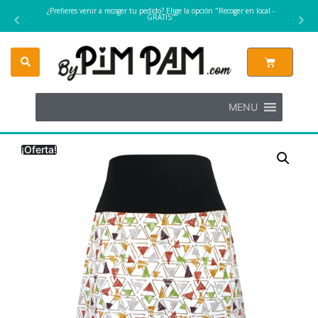
¿Prefieres venir a recoger tu pedido? Elige la opción "Recoger en local -
GRATIS"
MENU
¡Oferta!